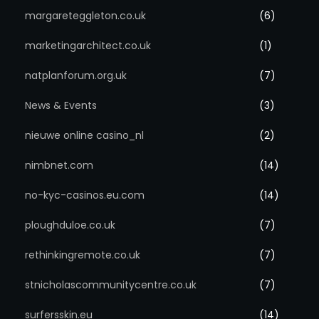
margareteggleton.co.uk
(6)
marketingarchitect.co.uk
(1)
natplanforum.org.uk
(7)
News & Events
(3)
nieuwe online casino_nl
(2)
nimbnet.com
(14)
no-kyc-casinos.eu.com
(14)
ploughduloe.co.uk
(7)
rethinkingremote.co.uk
(7)
stnicholascommunitycentre.co.uk
(7)
surfersskin.eu
(14)