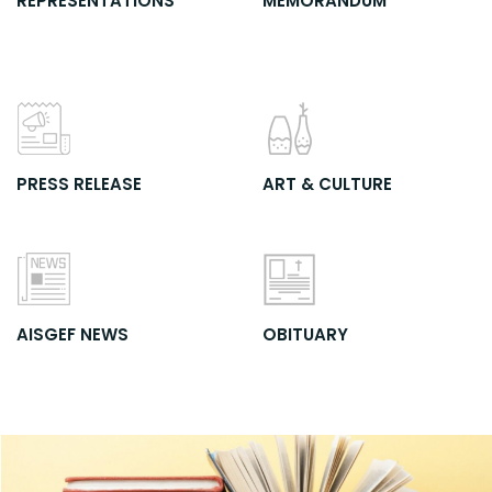
REPRESENTATIONS
MEMORANDUM
PRESS RELEASE
ART & CULTURE
AISGEF NEWS
OBITUARY