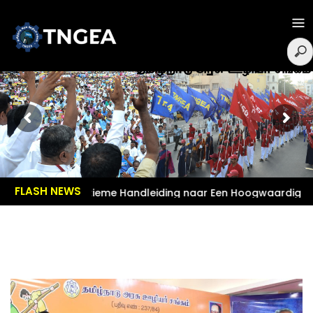
Skip
to
content
FLASH NEWS
e Handleiding naar Een Hoogwaardige Speelervaring
Spi