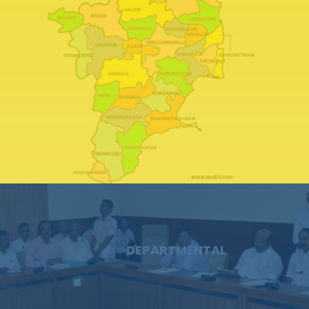
DEPARTMENTAL