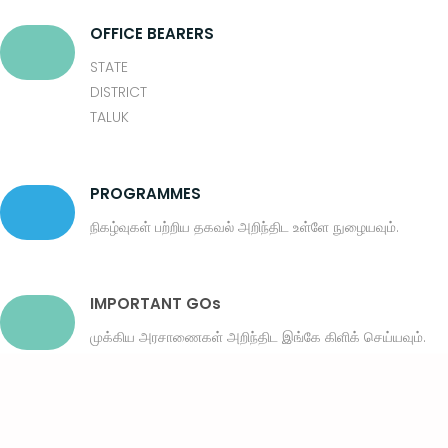
OFFICE BEARERS
STATE
DISTRICT
TALUK
PROGRAMMES
நிகழ்வுகள் பற்றிய தகவல் அறிந்திட உள்ளே நுழையவும்.
IMPORTANT GOs
முக்கிய அரசாணைகள் அறிந்திட இங்கே கிளிக் செய்யவும்.