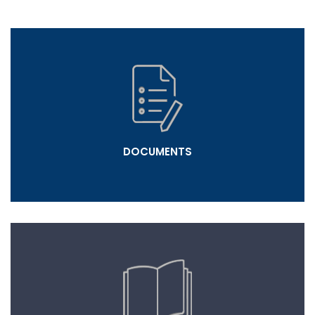
DOCUMENTS