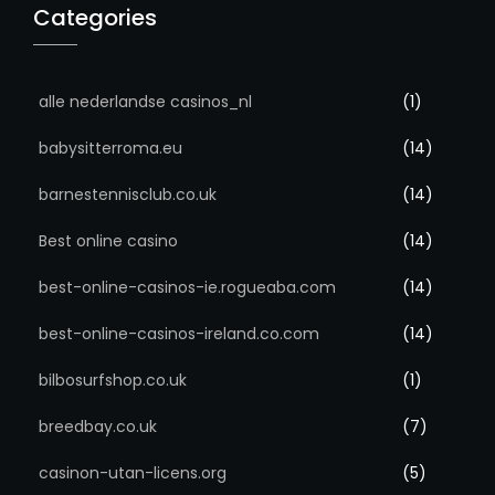
Categories
alle nederlandse casinos_nl
(1)
babysitterroma.eu
(14)
barnestennisclub.co.uk
(14)
Best online casino
(14)
best-online-casinos-ie.rogueaba.com
(14)
best-online-casinos-ireland.co.com
(14)
bilbosurfshop.co.uk
(1)
breedbay.co.uk
(7)
casinon-utan-licens.org
(5)