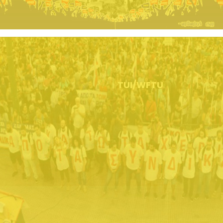
TUI/WFTU
AISGEF