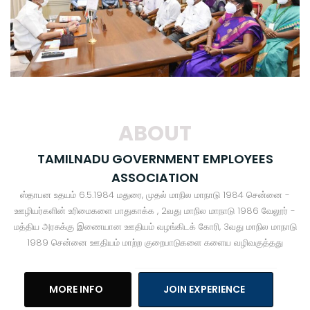
ABOUT
TAMILNADU GOVERNMENT EMPLOYEES
ASSOCIATION
ஸ்தாபன உதயம் 6.5.1984 மதுரை, முதல் மாநில மாநாடு 1984 சென்னை -
ஊழியர்களின் உரிமைகளை பாதுகாக்க , 2வது மாநில மாநாடு 1986 வேலூர் -
மத்திய அரசுக்கு இணையான ஊதியம் வழங்கிடக் கோரி, 3வது மாநில மாநாடு
1989 சென்னை ஊதியம் மாற்ற குறைபாடுகளை களைய வழிவகுத்தது
MORE INFO
JOIN EXPERIENCE