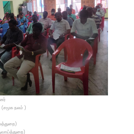
னர்
 (சமூக நலம் )
ைத்துறை)
ுவாய்த்துறை)