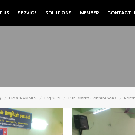
T US
SERVICE
SOLUTIONS
MEMBER
CONTACT 
PROGRAMMES
Prg.2021
14th.District Conferences
Ram