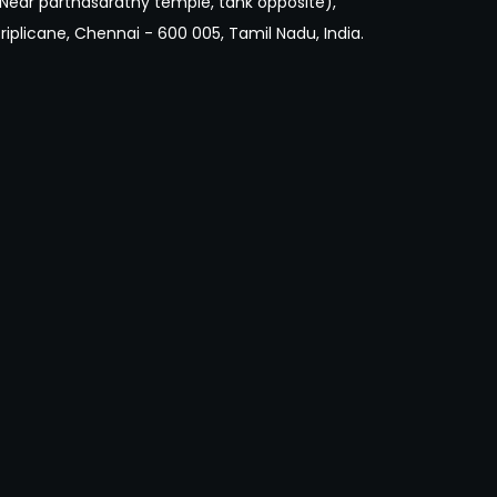
Near parthasarathy temple, tank opposite),
riplicane, Chennai - 600 005, Tamil Nadu, India.