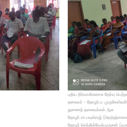
புதிய நிர்வாகிகளாக தேர்வு பெற்ற
தலைவர் - தோழர்.ம. முருகேஸ்வரி
துணைத் தலைவர்கள் ஆக
தோழர் சா.பவுல்ராஜ் (நெடுஞ்சால
தோழர் செந்தில்வேல்முருகன் (வர