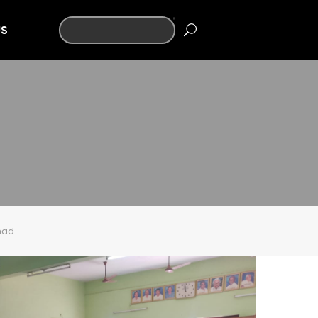
Search for:
US
nad