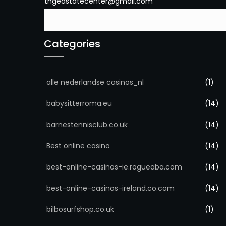
tngeastatecenter@gmail.com
Search for:
Categories
alle nederlandse casinos_nl
(1)
babysitterroma.eu
(14)
barnestennisclub.co.uk
(14)
Best online casino
(14)
best-online-casinos-ie.rogueaba.com
(14)
best-online-casinos-ireland.co.com
(14)
bilbosurfshop.co.uk
(1)